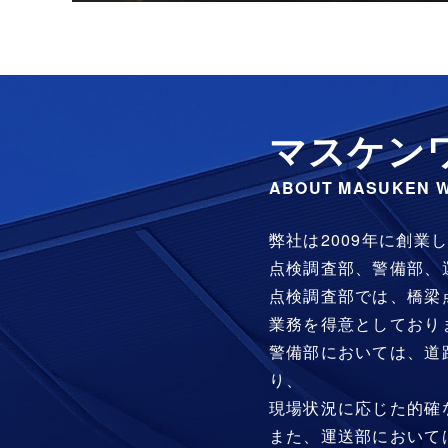
マスケン
ABOUT MASUKEN 
弊社は2009年に創業
点検調査部、警備部、
点検調査部では、橋梁
業務を得意としており
警備部においては、道
り、
現場状況に応じた的確
また、運送部において